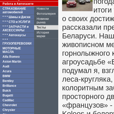
погод
Работа в Автогазете
итоги
СТРАХОВАНИЕ
Новости
автомобилей
Фотогалерея
о своих дости
* * * Шины и Диски
Новинки
* * * СТО и УСЛУГИ
рынка
рассказали пре
* * * ЗАПЧАСТИ и
Тесты
АКСЕССУАРЫ
История
Беларуси. Наш
* * * Автохаусы
марки
* * *
живописном ме
ГРУЗОПЕРЕВОЗКИ
МОТОРНЫЕ
горнолыжного 
МАСЛА
Alfa Romeo
агроусадьбе «
Aston Martin
Audi
подумал я, взг
Acura
BMW
леса-кругляка
Bentley
колоритным за
Brilliance
Buick
просторного д
Bugatti
Cadillac
«французов» -
Chevrolet
Chrysler
Koleos и белор