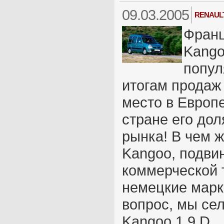
09.03.2005
RENAULT
Франц
Kango
попул
итогам продаж
место в Европ
стране его до
рынка! В чем 
Kangoo, подви
коммерческой 
немецкие марк
вопрос, мы сел
Kangoo 1.9 D.