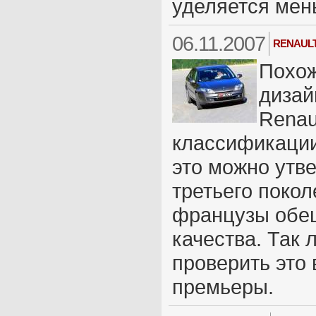
уделяется мен
06.11.2007
RENAULT 
Похож
дизай
Renau
классификации
это можно утв
третьего поко
французы обещ
качества. Так
проверить это 
премьеры.