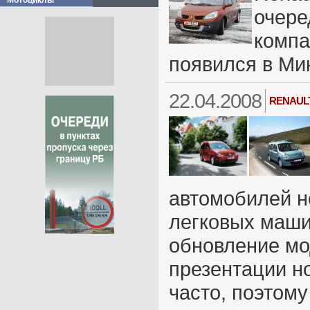
Мотоциклы
очере
компа
появился в Ми
22.04.2008
RENAUL
автомобилей н
легковых маши
обновление мо
презентации но
часто, поэтом