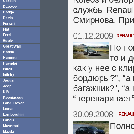
Citroen
Daewoo
службы Renaul
Dodge
Смирнова. При
Dacia
Ferrari
Fiat
01.12.2009
Ford
RENAUL
Geely
По по
Great Wall
Honda
то и 
Hummer
Huyndai
как у нее с кл
Isuzu
Infinity
бордюры?”, “а
Jaguar
багажник?”, “а
Jeep
KIA
“переваривает”
Koenigsegg
Land_Rover
Lexus
30.09.2008
RENAU
Lamborghini
Lancia
Полно
Maseratti
Mazda