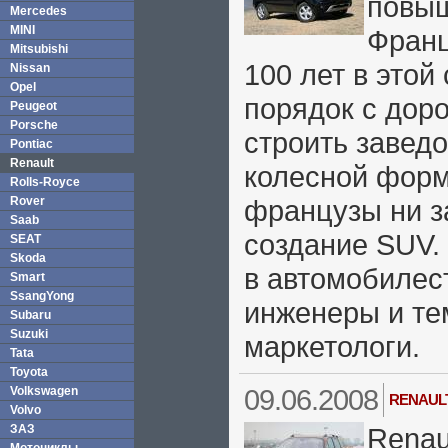
повыш
Mercedes
MINI
Франц
Mitsubishi
100 лет в этой
Nissan
Opel
порядок с доро
Peugeot
Porsche
строить завед
Pontiac
Renault
колесной форм
Rolls-Royce
Rover
французы ни з
Saab
создание SUV. 
SEAT
Skoda
в автомобилес
Smart
SsangYong
инженеры и те
Subaru
Suzuki
маркетологи.
Tata
Toyota
09.06.2008
Volkswagen
RENAUL
Volvo
ЗАЗ
Renau