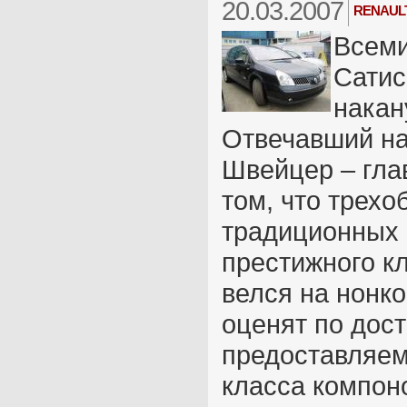
20.03.2007
RENAULT 
Всеми
Сатис
накан
Отвечавший на
Швейцер – глав
том, что трех
традиционных 
престижного кл
велся на нонк
оценят по дост
предоставляем
класса компон